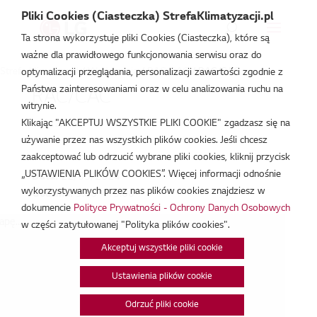
Pliki Cookies (Ciasteczka) StrefaKlimatyzacji.pl
Ta strona wykorzystuje pliki Cookies (Ciasteczka), które są
ważne dla prawidłowego funkcjonowania serwisu oraz do
Strefa Klimatyzacji
/
Wydarzenia
/
RAC/CAC
/
RAC/CAC
optymalizacji przeglądania, personalizacji zawartości zgodnie z
Państwa zainteresowaniami oraz w celu analizowania ruchu na
RAC/CAC
witrynie.
Klikając "AKCEPTUJ WSZYSTKIE PLIKI COOKIE" zgadzasz się na
maj 22, 2024
używanie przez nas wszystkich plików cookies. Jeśli chcesz
zaakceptować lub odrzucić wybrane pliki cookies, kliknij przycisk
„USTAWIENIA PLIKÓW COOKIES”. Więcej informacji odnośnie
Data:
22/05/2024
wykorzystywanych przez nas plików cookies znajdziesz w
Godzina:
9:00 - 15:00
dokumencie
Polityce Prywatności - Ochrony Danych Osobowych
pę...
w części zatytułowanej "Polityka plików cookies".
Akceptuj wszystkie pliki cookie
Ustawienia plików cookie
Odrzuć pliki cookie