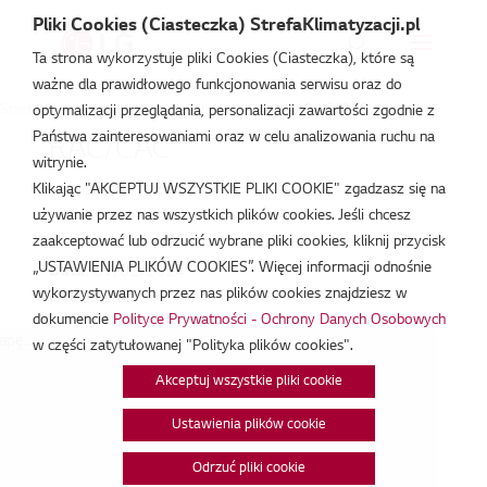
Pliki Cookies (Ciasteczka) StrefaKlimatyzacji.pl
Ta strona wykorzystuje pliki Cookies (Ciasteczka), które są
ważne dla prawidłowego funkcjonowania serwisu oraz do
Strefa Klimatyzacji
/
Wydarzenia
/
RAC/CAC
/
RAC/CAC
optymalizacji przeglądania, personalizacji zawartości zgodnie z
Państwa zainteresowaniami oraz w celu analizowania ruchu na
RAC/CAC
witrynie.
Klikając "AKCEPTUJ WSZYSTKIE PLIKI COOKIE" zgadzasz się na
lut 7, 2024
używanie przez nas wszystkich plików cookies. Jeśli chcesz
zaakceptować lub odrzucić wybrane pliki cookies, kliknij przycisk
„USTAWIENIA PLIKÓW COOKIES”. Więcej informacji odnośnie
Data:
07/02/2024
wykorzystywanych przez nas plików cookies znajdziesz w
Godzina:
9:00 - 14:00
dokumencie
Polityce Prywatności - Ochrony Danych Osobowych
pę...
w części zatytułowanej "Polityka plików cookies".
Akceptuj wszystkie pliki cookie
Ustawienia plików cookie
Odrzuć pliki cookie