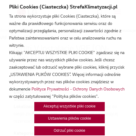
Pliki Cookies (Ciasteczka) StrefaKlimatyzacji.pl
Ta strona wykorzystuje pliki Cookies (Ciasteczka), które są
ważne dla prawidłowego funkcjonowania serwisu oraz do
Strefa Klimatyzacji
/
Wydarzenia
/
MULTI V INSTALACJE
/
Multi V Instalacje
optymalizacji przeglądania, personalizacji zawartości zgodnie z
VRF [ON-LINE] 9-14
Państwa zainteresowaniami oraz w celu analizowania ruchu na
witrynie.
Multi V Instalacje VRF [ON-
Klikając "AKCEPTUJ WSZYSTKIE PLIKI COOKIE" zgadzasz się na
LINE] 9-14
używanie przez nas wszystkich plików cookies. Jeśli chcesz
zaakceptować lub odrzucić wybrane pliki cookies, kliknij przycisk
cze 1, 2022
„USTAWIENIA PLIKÓW COOKIES”. Więcej informacji odnośnie
wykorzystywanych przez nas plików cookies znajdziesz w
dokumencie
Polityce Prywatności - Ochrony Danych Osobowych
Data:
01/06/2022
w części zatytułowanej "Polityka plików cookies".
Godzina:
9:00 - 14:00
Akceptuj wszystkie pliki cookie
Lokalizacja:
To wydarzenie odbywa się online. Link do
niego zostanie wysłany w wiadomości potwierdzającej
Ustawienia plików cookie
rezerwację.
Odrzuć pliki cookie
Kategorie: