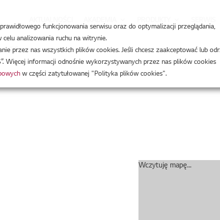
AKTUALNOŚCI
AKADEMIA
PRODUKTY
SERWIS
a prawidłowego funkcjonowania serwisu oraz do optymalizacji przeglądania,
celu analizowania ruchu na witrynie.
e – VRF
e przez nas wszystkich plików cookies. Jeśli chcesz zaakceptować lub odr
”. Więcej informacji odnośnie wykorzystywanych przez nas plików cookies
obowych
w części zatytułowanej "Polityka plików cookies".
Wczytuję mapę...