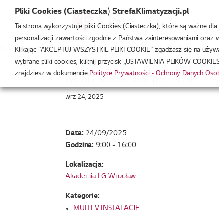
Pliki Cookies (Ciasteczka) StrefaKlimatyzacji.pl
Ta strona wykorzystuje pliki Cookies (Ciasteczka), które są ważne dl
personalizacji zawartości zgodnie z Państwa zainteresowaniami oraz w 
Strefa Klimatyzacji
/
Wydarzenia
/
MULTI V INSTALACJE
/
Multi V Instalacj
Klikając "AKCEPTUJ WSZYSTKIE PLIKI COOKIE" zgadzasz się na używani
wybrane pliki cookies, kliknij przycisk „USTAWIENIA PLIKÓW COOKIES
znajdziesz w dokumencie
Polityce Prywatności - Ochrony Danych Os
Multi V Instalacje – VRF
wrz 24, 2025
Data:
24/09/2025
Godzina:
9:00 - 16:00
Lokalizacja:
Akademia LG Wrocław
Kategorie:
MULTI V INSTALACJE