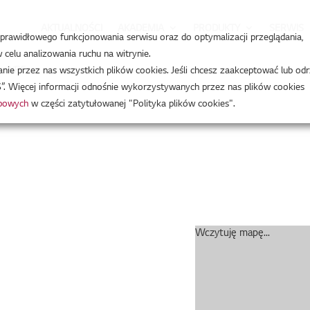
AKTUALNOŚCI
AKADEMIA
PRODUKTY
SERWIS
a prawidłowego funkcjonowania serwisu oraz do optymalizacji przeglądania,
celu analizowania ruchu na witrynie.
e – VRF
e przez nas wszystkich plików cookies. Jeśli chcesz zaakceptować lub odr
”. Więcej informacji odnośnie wykorzystywanych przez nas plików cookies
obowych
w części zatytułowanej "Polityka plików cookies".
Wczytuję mapę...