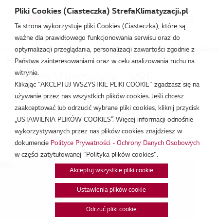
Pliki Cookies (Ciasteczka) StrefaKlimatyzacji.pl
Ta strona wykorzystuje pliki Cookies (Ciasteczka), które są
ważne dla prawidłowego funkcjonowania serwisu oraz do
Strefa Klimatyzacji
/
Wydarzenia
/
MULTI V INSTALACJE
/
Multi V Instalacje
optymalizacji przeglądania, personalizacji zawartości zgodnie z
– VRF
Państwa zainteresowaniami oraz w celu analizowania ruchu na
witrynie.
Multi V Instalacje – VRF
Klikając "AKCEPTUJ WSZYSTKIE PLIKI COOKIE" zgadzasz się na
używanie przez nas wszystkich plików cookies. Jeśli chcesz
lip 29, 2026
zaakceptować lub odrzucić wybrane pliki cookies, kliknij przycisk
„USTAWIENIA PLIKÓW COOKIES”. Więcej informacji odnośnie
wykorzystywanych przez nas plików cookies znajdziesz w
Data:
29/07/2026
dokumencie
Polityce Prywatności - Ochrony Danych Osobowych
Godzina:
9:00 - 16:00
w części zatytułowanej "Polityka plików cookies".
pę...
Akceptuj wszystkie pliki cookie
Ustawienia plików cookie
Odrzuć pliki cookie