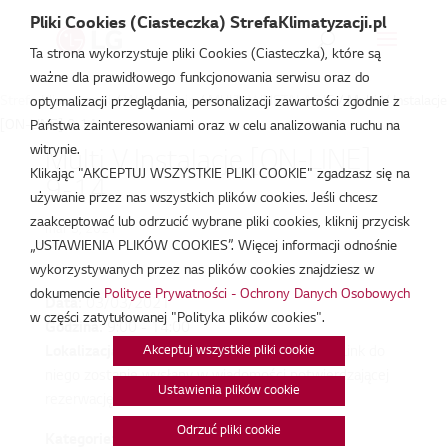
Pliki Cookies (Ciasteczka) StrefaKlimatyzacji.pl
Ta strona wykorzystuje pliki Cookies (Ciasteczka), które są
ważne dla prawidłowego funkcjonowania serwisu oraz do
Strefa Klimatyzacji
/
Wydarzenia
/
MULTI V INSTALACJE
/
Multi V Instalacje
optymalizacji przeglądania, personalizacji zawartości zgodnie z
[ON-LINE] 9-14
Państwa zainteresowaniami oraz w celu analizowania ruchu na
witrynie.
Multi V Instalacje [ON-LINE]
Klikając "AKCEPTUJ WSZYSTKIE PLIKI COOKIE" zgadzasz się na
9-14
używanie przez nas wszystkich plików cookies. Jeśli chcesz
zaakceptować lub odrzucić wybrane pliki cookies, kliknij przycisk
mar 3, 2021
„USTAWIENIA PLIKÓW COOKIES”. Więcej informacji odnośnie
wykorzystywanych przez nas plików cookies znajdziesz w
dokumencie
Polityce Prywatności - Ochrony Danych Osobowych
Data:
03/03/2021
w części zatytułowanej "Polityka plików cookies".
Godzina:
9:00 - 14:00
Akceptuj wszystkie pliki cookie
Lokalizacja:
To wydarzenie odbywa się online. Link do
niego zostanie wysłany w wiadomości potwierdzającej
Ustawienia plików cookie
rezerwację.
Odrzuć pliki cookie
Kategorie: