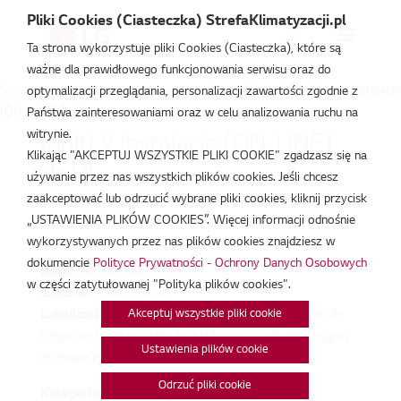
Pliki Cookies (Ciasteczka) StrefaKlimatyzacji.pl
Ta strona wykorzystuje pliki Cookies (Ciasteczka), które są
ważne dla prawidłowego funkcjonowania serwisu oraz do
Strefa Klimatyzacji
/
Wydarzenia
/
MULTI V INSTALACJE
/
Multi V Instalacje
optymalizacji przeglądania, personalizacji zawartości zgodnie z
[ON-LINE] 9-14
Państwa zainteresowaniami oraz w celu analizowania ruchu na
witrynie.
Multi V Instalacje [ON-LINE]
Klikając "AKCEPTUJ WSZYSTKIE PLIKI COOKIE" zgadzasz się na
9-14
używanie przez nas wszystkich plików cookies. Jeśli chcesz
zaakceptować lub odrzucić wybrane pliki cookies, kliknij przycisk
mar 24, 2021
„USTAWIENIA PLIKÓW COOKIES”. Więcej informacji odnośnie
wykorzystywanych przez nas plików cookies znajdziesz w
dokumencie
Polityce Prywatności - Ochrony Danych Osobowych
Data:
24/03/2021
w części zatytułowanej "Polityka plików cookies".
Godzina:
9:00 - 14:00
Akceptuj wszystkie pliki cookie
Lokalizacja:
To wydarzenie odbywa się online. Link do
niego zostanie wysłany w wiadomości potwierdzającej
Ustawienia plików cookie
rezerwację.
Odrzuć pliki cookie
Kategorie: