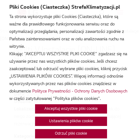
Pliki Cookies (Ciasteczka) StrefaKlimatyzacji.pl
Ta strona wykorzystuje pliki Cookies (Ciasteczka), które są
ważne dla prawidłowego funkcjonowania serwisu oraz do
Strefa Klimatyzacji
/
Wydarzenia
/
MULTI V INSTALACJE
/
Multi V Instalacje
optymalizacji przeglądania, personalizacji zawartości zgodnie z
[ON-LINE] 9-14
Państwa zainteresowaniami oraz w celu analizowania ruchu na
witrynie.
Multi V Instalacje [ON-LINE]
Klikając "AKCEPTUJ WSZYSTKIE PLIKI COOKIE" zgadzasz się na
9-14
używanie przez nas wszystkich plików cookies. Jeśli chcesz
zaakceptować lub odrzucić wybrane pliki cookies, kliknij przycisk
lut 23, 2022
„USTAWIENIA PLIKÓW COOKIES”. Więcej informacji odnośnie
wykorzystywanych przez nas plików cookies znajdziesz w
dokumencie
Polityce Prywatności - Ochrony Danych Osobowych
Data:
23/02/2022
w części zatytułowanej "Polityka plików cookies".
Godzina:
9:00 - 14:00
Akceptuj wszystkie pliki cookie
Lokalizacja:
To wydarzenie odbywa się online. Link do
niego zostanie wysłany w wiadomości potwierdzającej
Ustawienia plików cookie
rezerwację.
Odrzuć pliki cookie
Kategorie: