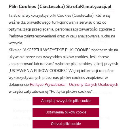
Pliki Cookies (Ciasteczka) StrefaKlimatyzacji.pl
Ta strona wykorzystuje pliki Cookies (Ciasteczka), które są
ważne dla prawidłowego funkcjonowania serwisu oraz do
Strefa Klimatyzacji
/
Wydarzenia
/
Multi V Instalacje [ON-LINE]
optymalizacji przeglądania, personalizacji zawartości zgodnie z
Państwa zainteresowaniami oraz w celu analizowania ruchu na
Multi V Instalacje [ON-LINE]
witrynie.
Klikając "AKCEPTUJ WSZYSTKIE PLIKI COOKIE" zgadzasz się na
wrz 23, 2020
używanie przez nas wszystkich plików cookies. Jeśli chcesz
zaakceptować lub odrzucić wybrane pliki cookies, kliknij przycisk
„USTAWIENIA PLIKÓW COOKIES”. Więcej informacji odnośnie
Data:
23/09/2020
wykorzystywanych przez nas plików cookies znajdziesz w
Godzina:
9:00 - 14:00
dokumencie
Polityce Prywatności - Ochrony Danych Osobowych
Lokalizacja:
To wydarzenie odbywa się online. Link do
w części zatytułowanej "Polityka plików cookies".
niego zostanie wysłany w wiadomości potwierdzającej
rezerwację.
Akceptuj wszystkie pliki cookie
Kategorie:
Brak kategorii
Ustawienia plików cookie
Aby zarejestrować się na wybrane szkolenie wypełnij
Odrzuć pliki cookie
poniższy formularz rejestracyjny. Po przesłaniu i