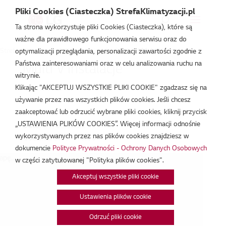
Pliki Cookies (Ciasteczka) StrefaKlimatyzacji.pl
Ta strona wykorzystuje pliki Cookies (Ciasteczka), które są
ważne dla prawidłowego funkcjonowania serwisu oraz do
Strefa Klimatyzacji
/
Wydarzenia
/
RAC/CAC
/
Multi V Instalacje
optymalizacji przeglądania, personalizacji zawartości zgodnie z
Państwa zainteresowaniami oraz w celu analizowania ruchu na
Multi V Instalacje
witrynie.
Klikając "AKCEPTUJ WSZYSTKIE PLIKI COOKIE" zgadzasz się na
wrz 27, 2022
używanie przez nas wszystkich plików cookies. Jeśli chcesz
zaakceptować lub odrzucić wybrane pliki cookies, kliknij przycisk
„USTAWIENIA PLIKÓW COOKIES”. Więcej informacji odnośnie
Data:
27/09/2022
wykorzystywanych przez nas plików cookies znajdziesz w
Godzina:
9:00 - 15:00
dokumencie
Polityce Prywatności - Ochrony Danych Osobowych
pę...
w części zatytułowanej "Polityka plików cookies".
Akceptuj wszystkie pliki cookie
Ustawienia plików cookie
Odrzuć pliki cookie