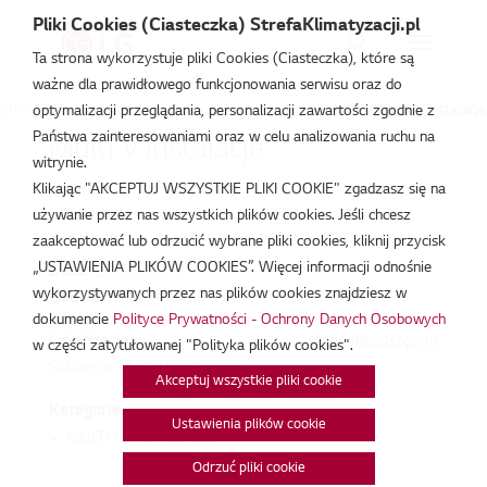
Pliki Cookies (Ciasteczka) StrefaKlimatyzacji.pl
Ta strona wykorzystuje pliki Cookies (Ciasteczka), które są
ważne dla prawidłowego funkcjonowania serwisu oraz do
Strefa Klimatyzacji
/
Wydarzenia
/
MULTI V INSTALACJE
/
Multi V Instalacje
optymalizacji przeglądania, personalizacji zawartości zgodnie z
Państwa zainteresowaniami oraz w celu analizowania ruchu na
Multi V Instalacje
witrynie.
Klikając "AKCEPTUJ WSZYSTKIE PLIKI COOKIE" zgadzasz się na
lis 27, 2019
używanie przez nas wszystkich plików cookies. Jeśli chcesz
zaakceptować lub odrzucić wybrane pliki cookies, kliknij przycisk
„USTAWIENIA PLIKÓW COOKIES”. Więcej informacji odnośnie
Data:
27/11/2019
wykorzystywanych przez nas plików cookies znajdziesz w
Godzina:
9:00 - 15:00
dokumencie
Polityce Prywatności - Ochrony Danych Osobowych
Lokalizacja:
Mapa niedostępna
w części zatytułowanej "Polityka plików cookies".
Szkolenie Multi V Instalacje
Akceptuj wszystkie pliki cookie
Kategorie:
Ustawienia plików cookie
MULTI V INSTALACJE
Odrzuć pliki cookie