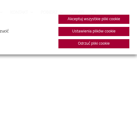
KONTAKT
POBIERZ
WIDEO
Akceptuj wszystkie pliki cookie
zucić
Ustawienia plików cookie
Odrzuć pliki cookie