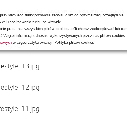
AKTUALNOŚCI
AKADEMIA
PRODUKTY
SERWIS
a prawidłowego funkcjonowania serwisu oraz do optymalizacji przeglądania,
celu analizowania ruchu na witrynie.
e przez nas wszystkich plików cookies. Jeśli chcesz zaakceptować lub odr
”. Więcej informacji odnośnie wykorzystywanych przez nas plików cookies
obowych
w części zatytułowanej "Polityka plików cookies".
style_14.jpg
style_13.jpg
style_12.jpg
style_11.jpg