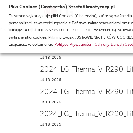
Pliki Cookies (Ciasteczka) StrefaKlimatyzacji.pl
Ta strona wykorzystuje pliki Cookies (Ciasteczka), które są ważne dl
personalizacji zawartości zgodnie z Państwa zainteresowaniami oraz w 
Strefa Klimatyzacji
/
jpg
Klikając "AKCEPTUJ WSZYSTKIE PLIKI COOKIE" zgadzasz się na używani
wybrane pliki cookies, kliknij przycisk „USTAWIENIA PLIKÓW COOKIES
znajdziesz w dokumencie
Polityce Prywatności - Ochrony Danych Os
2024_LG_Therma_V_R290_Life
lut 18, 2026
2024_LG_Therma_V_R290_Life
lut 18, 2026
2024_LG_Therma_V_R290_Life
lut 18, 2026
2024_LG_Therma_V_R290_Life
lut 18, 2026