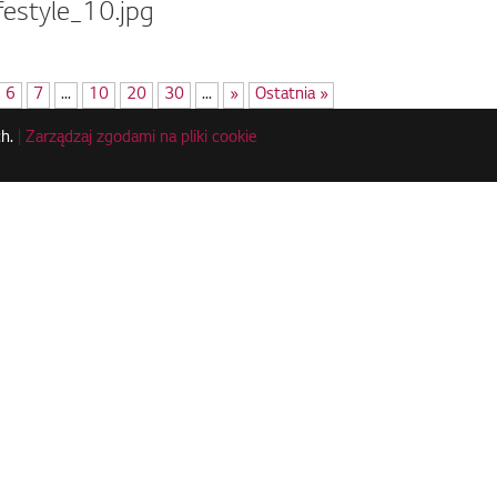
style_10.jpg
6
7
...
10
20
30
...
»
Ostatnia »
h.
|
Zarządzaj zgodami na pliki cookie