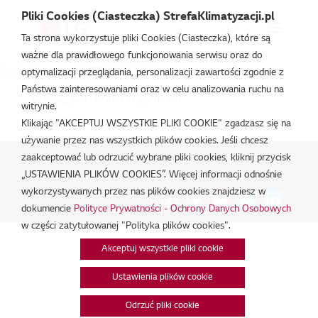
Pliki Cookies (Ciasteczka) StrefaKlimatyzacji.pl
Ta strona wykorzystuje pliki Cookies (Ciasteczka), które są
ważne dla prawidłowego funkcjonowania serwisu oraz do
Strefa Klimatyzacji
/
ZTNW18GQLA1
optymalizacji przeglądania, personalizacji zawartości zgodnie z
Państwa zainteresowaniami oraz w celu analizowania ruchu na
DoC_CT18F.NQ0.PDF
witrynie.
lut 18, 2026
Klikając "AKCEPTUJ WSZYSTKIE PLIKI COOKIE" zgadzasz się na
używanie przez nas wszystkich plików cookies. Jeśli chcesz
zaakceptować lub odrzucić wybrane pliki cookies, kliknij przycisk
Polityka Prywatności - Ochrona danych osobowych.
|
„USTAWIENIA PLIKÓW COOKIES”. Więcej informacji odnośnie
Zarządzaj zgodami na pliki cookie
wykorzystywanych przez nas plików cookies znajdziesz w
Połącz:
dokumencie
Polityce Prywatności - Ochrony Danych Osobowych
w części zatytułowanej "Polityka plików cookies".
Akceptuj wszystkie pliki cookie
Ustawienia plików cookie
Odrzuć pliki cookie