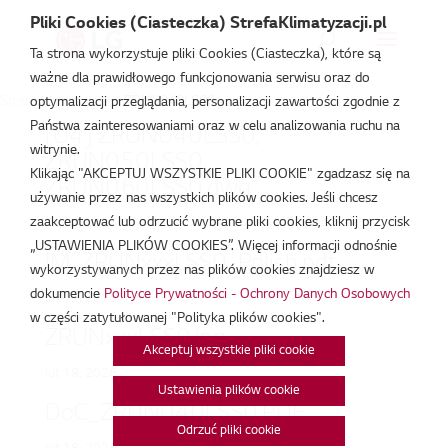
Pliki Cookies (Ciasteczka) StrefaKlimatyzacji.pl
Ta strona wykorzystuje pliki Cookies (Ciasteczka), które są
ważne dla prawidłowego funkcjonowania serwisu oraz do
Strefa Klimatyzacji
/
ZRUN040LSS0
optymalizacji przeglądania, personalizacji zawartości zgodnie z
Państwa zainteresowaniami oraz w celu analizowania ruchu na
[U4] ZRUN040LSS0,
witrynie.
ZRUN050LSS0,
Klikając "AKCEPTUJ WSZYSTKIE PLIKI COOKIE" zgadzasz się na
ZRUN060LSS0.dwg
używanie przez nas wszystkich plików cookies. Jeśli chcesz
zaakceptować lub odrzucić wybrane pliki cookies, kliknij przycisk
lut 19, 2026
„USTAWIENIA PLIKÓW COOKIES”. Więcej informacji odnośnie
IM_ZRUNxxxLSS0_Polish.pdf
wykorzystywanych przez nas plików cookies znajdziesz w
dokumencie
Polityce Prywatności - Ochrony Danych Osobowych
lut 19, 2026
w części zatytułowanej "Polityka plików cookies".
ZRUNxxxLSS0.jpg
Akceptuj wszystkie pliki cookie
lut 18, 2026
Ustawienia plików cookie
DoC_ZRUN040LSS0.PDF
Odrzuć pliki cookie