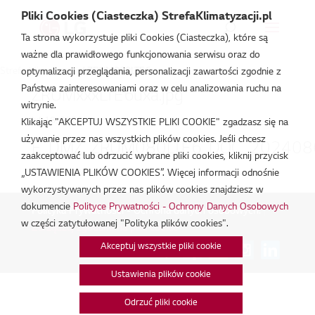
Pliki Cookies (Ciasteczka) StrefaKlimatyzacji.pl
Ta strona wykorzystuje pliki Cookies (Ciasteczka), które są
ważne dla prawidłowego funkcjonowania serwisu oraz do
Strefa Klimatyzacji
/
ZRUM080LTE6
optymalizacji przeglądania, personalizacji zawartości zgodnie z
Państwa zainteresowaniami oraz w celu analizowania ruchu na
ZRUMxxxLTE6uxa.jpg
witrynie.
lut 18, 2026
Klikając "AKCEPTUJ WSZYSTKIE PLIKI COOKIE" zgadzasz się na
używanie przez nas wszystkich plików cookies. Jeśli chcesz
E_DMZ_ZRUM080LTE6_DOC_202408
zaakceptować lub odrzucić wybrane pliki cookies, kliknij przycisk
„USTAWIENIA PLIKÓW COOKIES”. Więcej informacji odnośnie
lut 18, 2026
wykorzystywanych przez nas plików cookies znajdziesz w
dokumencie
Polityce Prywatności - Ochrony Danych Osobowych
Polityka Prywatności - Ochrona danych osobowych.
|
w części zatytułowanej "Polityka plików cookies".
Zarządzaj zgodami na pliki cookie
Akceptuj wszystkie pliki cookie
Połącz:
Ustawienia plików cookie
Odrzuć pliki cookie