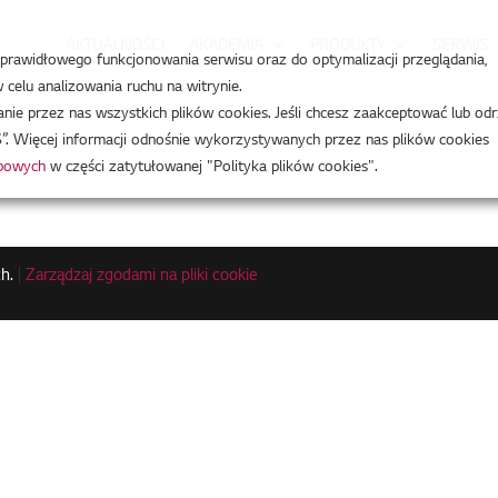
AKTUALNOŚCI
AKADEMIA
PRODUKTY
SERWIS
a prawidłowego funkcjonowania serwisu oraz do optymalizacji przeglądania,
celu analizowania ruchu na witrynie.
e przez nas wszystkich plików cookies. Jeśli chcesz zaakceptować lub odr
”. Więcej informacji odnośnie wykorzystywanych przez nas plików cookies
obowych
w części zatytułowanej "Polityka plików cookies".
h.
|
Zarządzaj zgodami na pliki cookie