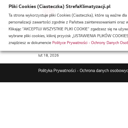
Pliki Cookies (Ciasteczka) StrefaKlimatyzacji.pl
Ta strona wykorzystuje pliki Cookies (Ciasteczka), które są ważne dl
personalizacji zawartości zgodnie z Państwa zainteresowaniami oraz w 
Strefa Klimatyzacji
/
ZBNW30GM2H1
Klikając "AKCEPTUJ WSZYSTKIE PLIKI COOKIE" zgadzasz się na używani
wybrane pliki cookies, kliknij przycisk „USTAWIENIA PLIKÓW COOKIES
znajdziesz w dokumencie
Polityce Prywatności - Ochrony Danych Os
DoC_UM30FH.N20.PDF
lut 18, 2026
Polityka Prywatności - Ochrona danych osobowyc