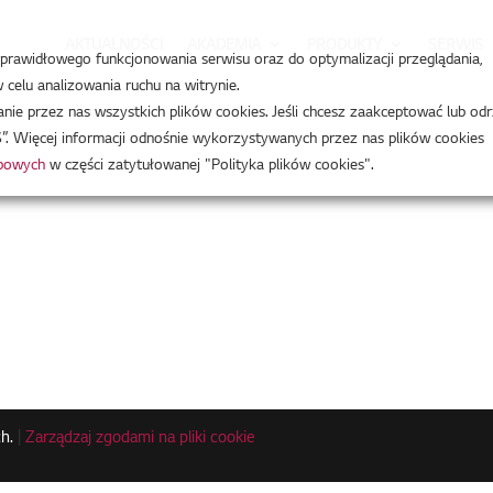
AKTUALNOŚCI
AKADEMIA
PRODUKTY
SERWIS
a prawidłowego funkcjonowania serwisu oraz do optymalizacji przeglądania,
celu analizowania ruchu na witrynie.
e przez nas wszystkich plików cookies. Jeśli chcesz zaakceptować lub odr
”. Więcej informacji odnośnie wykorzystywanych przez nas plików cookies
obowych
w części zatytułowanej "Polityka plików cookies".
h.
|
Zarządzaj zgodami na pliki cookie