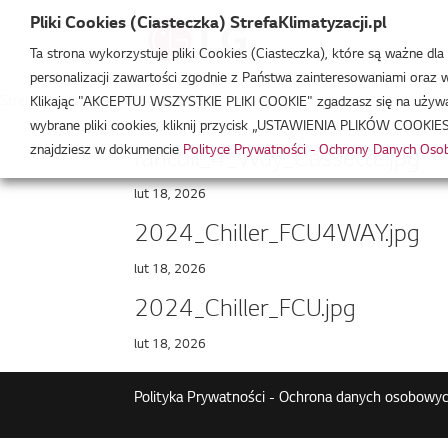
Pliki Cookies (Ciasteczka) StrefaKlimatyzacji.pl
Ta strona wykorzystuje pliki Cookies (Ciasteczka), które są ważne dl
personalizacji zawartości zgodnie z Państwa zainteresowaniami oraz w 
Strefa Klimatyzacji
/
WF4A090CG0B
Klikając "AKCEPTUJ WSZYSTKIE PLIKI COOKIE" zgadzasz się na używani
wybrane pliki cookies, kliknij przycisk „USTAWIENIA PLIKÓW COOKIES
znajdziesz w dokumencie
Polityce Prywatności - Ochrony Danych Os
fancoil_4_Way_Cassette.jpg
lut 18, 2026
2024_Chiller_FCU4WAY.jpg
lut 18, 2026
2024_Chiller_FCU.jpg
lut 18, 2026
Polityka Prywatności - Ochrona danych osobowyc