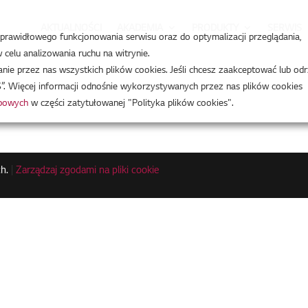
AKTUALNOŚCI
AKADEMIA
PRODUKTY
SERWIS
a prawidłowego funkcjonowania serwisu oraz do optymalizacji przeglądania,
celu analizowania ruchu na witrynie.
e przez nas wszystkich plików cookies. Jeśli chcesz zaakceptować lub odr
”. Więcej informacji odnośnie wykorzystywanych przez nas plików cookies
obowych
w części zatytułowanej "Polityka plików cookies".
h.
|
Zarządzaj zgodami na pliki cookie