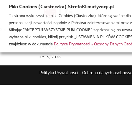
Pliki Cookies (Ciasteczka) StrefaKlimatyzacji.pl
Ta strona wykorzystuje pliki Cookies (Ciasteczka), które są ważne dl
personalizacji zawartości zgodnie z Państwa zainteresowaniami oraz w 
Strefa Klimatyzacji
/
UV30R
Klikając "AKCEPTUJ WSZYSTKIE PLIKI COOKIE" zgadzasz się na używani
wybrane pliki cookies, kliknij przycisk „USTAWIENIA PLIKÓW COOKIES
znajdziesz w dokumencie
Polityce Prywatności - Ochrony Danych Os
UVxxR_UUxxWR.pdf
lut 19, 2026
Polityka Prywatności - Ochrona danych osobowyc