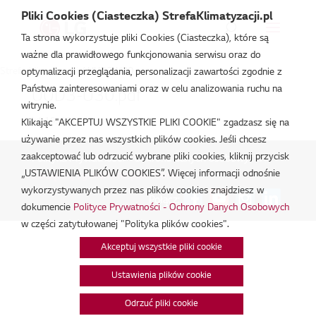
Pliki Cookies (Ciasteczka) StrefaKlimatyzacji.pl
Ta strona wykorzystuje pliki Cookies (Ciasteczka), które są
ważne dla prawidłowego funkcjonowania serwisu oraz do
Strefa Klimatyzacji
/
UUD3-U30
optymalizacji przeglądania, personalizacji zawartości zgodnie z
Państwa zainteresowaniami oraz w celu analizowania ruchu na
UUD3-U30.pdf
witrynie.
lut 19, 2026
Klikając "AKCEPTUJ WSZYSTKIE PLIKI COOKIE" zgadzasz się na
używanie przez nas wszystkich plików cookies. Jeśli chcesz
zaakceptować lub odrzucić wybrane pliki cookies, kliknij przycisk
Polityka Prywatności - Ochrona danych osobowych.
|
„USTAWIENIA PLIKÓW COOKIES”. Więcej informacji odnośnie
Zarządzaj zgodami na pliki cookie
wykorzystywanych przez nas plików cookies znajdziesz w
Połącz:
dokumencie
Polityce Prywatności - Ochrony Danych Osobowych
w części zatytułowanej "Polityka plików cookies".
Akceptuj wszystkie pliki cookie
Ustawienia plików cookie
Odrzuć pliki cookie