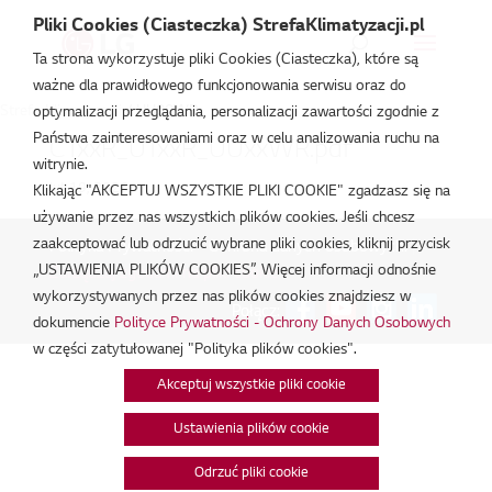
Pliki Cookies (Ciasteczka) StrefaKlimatyzacji.pl
Ta strona wykorzystuje pliki Cookies (Ciasteczka), które są
ważne dla prawidłowego funkcjonowania serwisu oraz do
Strefa Klimatyzacji
/
UU09WR
optymalizacji przeglądania, personalizacji zawartości zgodnie z
Państwa zainteresowaniami oraz w celu analizowania ruchu na
CTxxR_UTxxR_UUxxWR.pdf
witrynie.
lut 19, 2026
Klikając "AKCEPTUJ WSZYSTKIE PLIKI COOKIE" zgadzasz się na
używanie przez nas wszystkich plików cookies. Jeśli chcesz
zaakceptować lub odrzucić wybrane pliki cookies, kliknij przycisk
Polityka Prywatności - Ochrona danych osobowych.
|
„USTAWIENIA PLIKÓW COOKIES”. Więcej informacji odnośnie
Zarządzaj zgodami na pliki cookie
wykorzystywanych przez nas plików cookies znajdziesz w
Połącz:
dokumencie
Polityce Prywatności - Ochrony Danych Osobowych
w części zatytułowanej "Polityka plików cookies".
Akceptuj wszystkie pliki cookie
Ustawienia plików cookie
Odrzuć pliki cookie