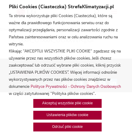
Pliki Cookies (Ciasteczka) StrefaKlimatyzacji.pl
Ta strona wykorzystuje pliki Cookies (Ciasteczka), które są
ważne dla prawidłowego funkcjonowania serwisu oraz do
Strefa Klimatyzacji
/
UT30R
optymalizacji przeglądania, personalizacji zawartości zgodnie z
Państwa zainteresowaniami oraz w celu analizowania ruchu na
CTxxR_UTxxR_UUxxWR.pdf
witrynie.
lut 19, 2026
Klikając "AKCEPTUJ WSZYSTKIE PLIKI COOKIE" zgadzasz się na
używanie przez nas wszystkich plików cookies. Jeśli chcesz
zaakceptować lub odrzucić wybrane pliki cookies, kliknij przycisk
Polityka Prywatności - Ochrona danych osobowych.
|
„USTAWIENIA PLIKÓW COOKIES”. Więcej informacji odnośnie
Zarządzaj zgodami na pliki cookie
wykorzystywanych przez nas plików cookies znajdziesz w
Połącz:
dokumencie
Polityce Prywatności - Ochrony Danych Osobowych
w części zatytułowanej "Polityka plików cookies".
Akceptuj wszystkie pliki cookie
Ustawienia plików cookie
Odrzuć pliki cookie