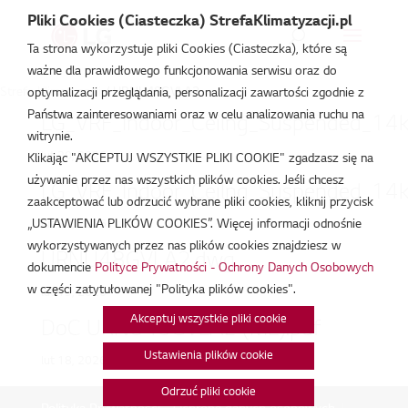
Pliki Cookies (Ciasteczka) StrefaKlimatyzacji.pl
Ta strona wykorzystuje pliki Cookies (Ciasteczka), które są
ważne dla prawidłowego funkcjonowania serwisu oraz do
Strefa Klimatyzacji
/
URNU48GVLA2
optymalizacji przeglądania, personalizacji zawartości zgodnie z
Państwa zainteresowaniami oraz w celu analizowania ruchu na
LG_VRF_Indoor_Ceilng_Suspended_14
witrynie.
lut 20, 2026
Klikając "AKCEPTUJ WSZYSTKIE PLIKI COOKIE" zgadzasz się na
używanie przez nas wszystkich plików cookies. Jeśli chcesz
LG_VRF_Indoor_Ceilng_Suspended_14
zaakceptować lub odrzucić wybrane pliki cookies, kliknij przycisk
„USTAWIENIA PLIKÓW COOKIES”. Więcej informacji odnośnie
lut 20, 2026
wykorzystywanych przez nas plików cookies znajdziesz w
URNU48GVLA2.dwg
dokumencie
Polityce Prywatności - Ochrony Danych Osobowych
w części zatytułowanej "Polityka plików cookies".
lut 19, 2026
Akceptuj wszystkie pliki cookie
DoC URNU48GVLA2 (ML).pdf
Ustawienia plików cookie
lut 18, 2026
Odrzuć pliki cookie