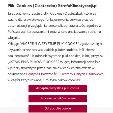
Pliki Cookies (Ciasteczka) StrefaKlimatyzacji.pl
Ta strona wykorzystuje pliki Cookies (Ciasteczka), które są
ważne dla prawidłowego funkcjonowania serwisu oraz do
Strefa Klimatyzacji
/
URNU36GVKA2
optymalizacji przeglądania, personalizacji zawartości zgodnie z
Państwa zainteresowaniami oraz w celu analizowania ruchu na
LG_VRF_Indoor_Ceilng_Suspended_10
witrynie.
lut 20, 2026
Klikając "AKCEPTUJ WSZYSTKIE PLIKI COOKIE" zgadzasz się na
używanie przez nas wszystkich plików cookies. Jeśli chcesz
LG_VRF_Indoor_Ceilng_Suspended_10
zaakceptować lub odrzucić wybrane pliki cookies, kliknij przycisk
„USTAWIENIA PLIKÓW COOKIES”. Więcej informacji odnośnie
lut 20, 2026
wykorzystywanych przez nas plików cookies znajdziesz w
URNU36GVKA2.dwg
dokumencie
Polityce Prywatności - Ochrony Danych Osobowych
w części zatytułowanej "Polityka plików cookies".
lut 19, 2026
Akceptuj wszystkie pliki cookie
DoC URNU36GVKA2 (ML).pdf
Ustawienia plików cookie
lut 18, 2026
Odrzuć pliki cookie