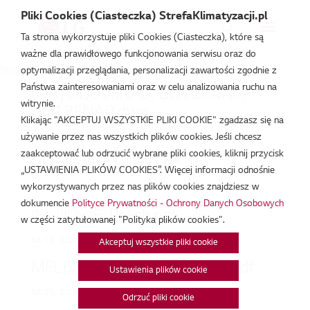
Pliki Cookies (Ciasteczka) StrefaKlimatyzacji.pl
Ta strona wykorzystuje pliki Cookies (Ciasteczka), które są
ważne dla prawidłowego funkcjonowania serwisu oraz do
Strefa Klimatyzacji
/
UQ09F
optymalizacji przeglądania, personalizacji zawartości zgodnie z
Państwa zainteresowaniami oraz w celu analizowania ruchu na
[QA] UQ09F.NA0, UQ12F.NA0,
witrynie.
UQ18F.NA0.dwg
Klikając "AKCEPTUJ WSZYSTKIE PLIKI COOKIE" zgadzasz się na
lut 19, 2026
używanie przez nas wszystkich plików cookies. Jeśli chcesz
zaakceptować lub odrzucić wybrane pliki cookies, kliknij przycisk
UQxxF_UUxx Uxx.pdf
„USTAWIENIA PLIKÓW COOKIES”. Więcej informacji odnośnie
wykorzystywanych przez nas plików cookies znajdziesz w
lut 19, 2026
dokumencie
Polityce Prywatności - Ochrony Danych Osobowych
IM_UQxxF_Polish.pdf
w części zatytułowanej "Polityka plików cookies".
lut 19, 2026
Akceptuj wszystkie pliki cookie
MFL61971201_ENG_CQxx.pdf
Ustawienia plików cookie
lut 19, 2026
Odrzuć pliki cookie