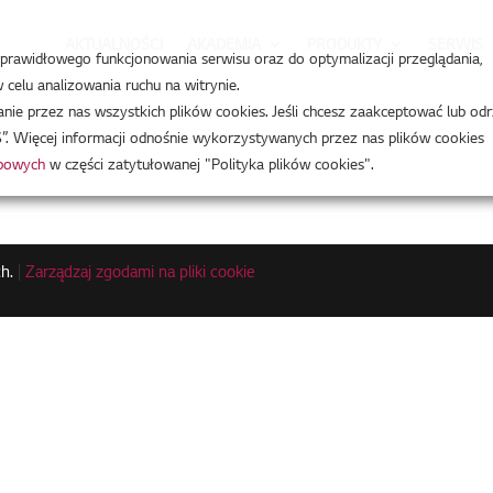
AKTUALNOŚCI
AKADEMIA
PRODUKTY
SERWIS
a prawidłowego funkcjonowania serwisu oraz do optymalizacji przeglądania,
celu analizowania ruchu na witrynie.
e przez nas wszystkich plików cookies. Jeśli chcesz zaakceptować lub odr
”. Więcej informacji odnośnie wykorzystywanych przez nas plików cookies
obowych
w części zatytułowanej "Polityka plików cookies".
h.
|
Zarządzaj zgodami na pliki cookie