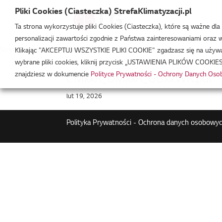
Pliki Cookies (Ciasteczka) StrefaKlimatyzacji.pl
Ta strona wykorzystuje pliki Cookies (Ciasteczka), które są ważne dl
personalizacji zawartości zgodnie z Państwa zainteresowaniami oraz w 
Strefa Klimatyzacji
/
UM42R
Klikając "AKCEPTUJ WSZYSTKIE PLIKI COOKIE" zgadzasz się na używani
wybrane pliki cookies, kliknij przycisk „USTAWIENIA PLIKÓW COOKIES
znajdziesz w dokumencie
Polityce Prywatności - Ochrony Danych Os
CMxxR_UMxxR_UUxxWR.pdf
lut 19, 2026
Polityka Prywatności - Ochrona danych osobowyc