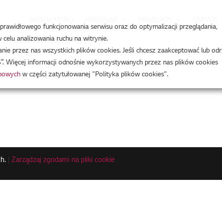
AKTUALNOŚCI
AKADEMIA
PRODUKTY
SERWIS
a prawidłowego funkcjonowania serwisu oraz do optymalizacji przeglądania,
celu analizowania ruchu na witrynie.
e przez nas wszystkich plików cookies. Jeśli chcesz zaakceptować lub odr
”. Więcej informacji odnośnie wykorzystywanych przez nas plików cookies
obowych
w części zatytułowanej "Polityka plików cookies".
h.
|
Zarządzaj zgodami na pliki cookie