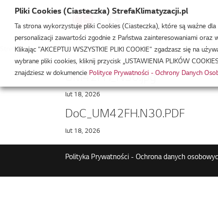
Pliki Cookies (Ciasteczka) StrefaKlimatyzacji.pl
Ta strona wykorzystuje pliki Cookies (Ciasteczka), które są ważne dl
personalizacji zawartości zgodnie z Państwa zainteresowaniami oraz w 
Strefa Klimatyzacji
/
UM42FH.N30
Klikając "AKCEPTUJ WSZYSTKIE PLIKI COOKIE" zgadzasz się na używani
wybrane pliki cookies, kliknij przycisk „USTAWIENIA PLIKÓW COOKIES
znajdziesz w dokumencie
Polityce Prywatności - Ochrony Danych Os
UM42FH_N30.jpg
lut 18, 2026
DoC_UM42FH.N30.PDF
lut 18, 2026
Polityka Prywatności - Ochrona danych osobowyc