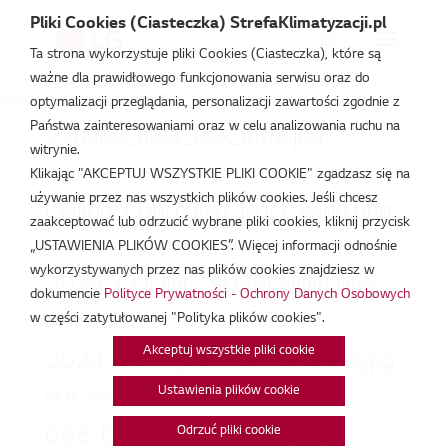
Pliki Cookies (Ciasteczka) StrefaKlimatyzacji.pl
Ta strona wykorzystuje pliki Cookies (Ciasteczka), które są
ważne dla prawidłowego funkcjonowania serwisu oraz do
Strefa Klimatyzacji
/
UM30FC
optymalizacji przeglądania, personalizacji zawartości zgodnie z
Państwa zainteresowaniami oraz w celu analizowania ruchu na
UVnano_filter_box_intro.jpg
witrynie.
lut 18, 2026
Klikając "AKCEPTUJ WSZYSTKIE PLIKI COOKIE" zgadzasz się na
używanie przez nas wszystkich plików cookies. Jeśli chcesz
Ceiling_Concealed_Duct_wind.png
zaakceptować lub odrzucić wybrane pliki cookies, kliknij przycisk
„USTAWIENIA PLIKÓW COOKIES”. Więcej informacji odnośnie
lut 18, 2026
wykorzystywanych przez nas plików cookies znajdziesz w
2024_CEILING_SUSPENDED.jpg
dokumencie
Polityce Prywatności - Ochrony Danych Osobowych
w części zatytułowanej "Polityka plików cookies".
lut 18, 2026
Akceptuj wszystkie pliki cookie
2024_Ceiling_Concealed_Duct.jpg
Ustawienia plików cookie
lut 18, 2026
066_Duct_Concert_hall.png
Odrzuć pliki cookie