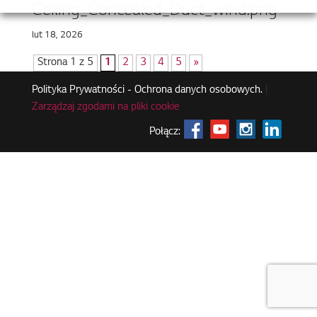
Ceiling_Concealed_Duct_wind.png
lut 18, 2026
Strona 1 z 5
1
2
3
4
5
»
Polityka Prywatności - Ochrona danych osobowych.
|
Zarządzaj zgodami na pliki cookie
Połącz: