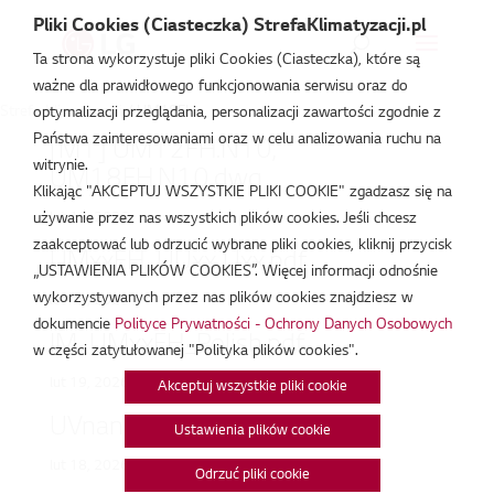
Pliki Cookies (Ciasteczka) StrefaKlimatyzacji.pl
Ta strona wykorzystuje pliki Cookies (Ciasteczka), które są
ważne dla prawidłowego funkcjonowania serwisu oraz do
Strefa Klimatyzacji
/
UM18FH
optymalizacji przeglądania, personalizacji zawartości zgodnie z
Państwa zainteresowaniami oraz w celu analizowania ruchu na
[M1] UM12FH.N10,
witrynie.
UM18FH.N10.dwg
Klikając "AKCEPTUJ WSZYSTKIE PLIKI COOKIE" zgadzasz się na
lut 19, 2026
używanie przez nas wszystkich plików cookies. Jeśli chcesz
zaakceptować lub odrzucić wybrane pliki cookies, kliknij przycisk
UMxxFH_UUxx Uxx.pdf
„USTAWIENIA PLIKÓW COOKIES”. Więcej informacji odnośnie
wykorzystywanych przez nas plików cookies znajdziesz w
lut 19, 2026
dokumencie
Polityce Prywatności - Ochrony Danych Osobowych
IM_UMxxFH_Polish.pdf
w części zatytułowanej "Polityka plików cookies".
lut 19, 2026
Akceptuj wszystkie pliki cookie
UVnano_filter_box_intro.jpg
Ustawienia plików cookie
lut 18, 2026
Odrzuć pliki cookie