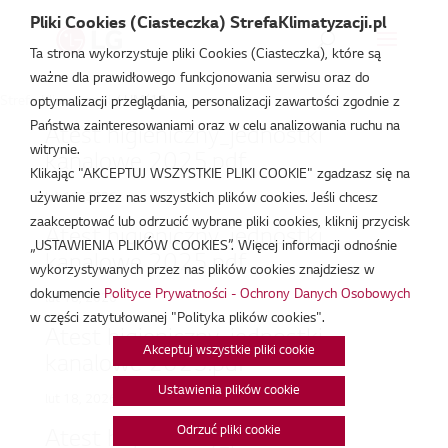
Pliki Cookies (Ciasteczka) StrefaKlimatyzacji.pl
Ta strona wykorzystuje pliki Cookies (Ciasteczka), które są
ważne dla prawidłowego funkcjonowania serwisu oraz do
Strefa Klimatyzacji
/
UM(12
optymalizacji przeglądania, personalizacji zawartości zgodnie z
Państwa zainteresowaniami oraz w celu analizowania ruchu na
Atest higieniczny_jednostki
witrynie.
kanalowe 2025.pdf
Klikając "AKCEPTUJ WSZYSTKIE PLIKI COOKIE" zgadzasz się na
lut 18, 2026
używanie przez nas wszystkich plików cookies. Jeśli chcesz
zaakceptować lub odrzucić wybrane pliki cookies, kliknij przycisk
Atest higieniczny_jednostki
„USTAWIENIA PLIKÓW COOKIES”. Więcej informacji odnośnie
kanalowe 2025.pdf
wykorzystywanych przez nas plików cookies znajdziesz w
dokumencie
Polityce Prywatności - Ochrony Danych Osobowych
lut 18, 2026
w części zatytułowanej "Polityka plików cookies".
Atest higieniczny_jednostki
Akceptuj wszystkie pliki cookie
kanalowe 2025.pdf
Ustawienia plików cookie
lut 18, 2026
Odrzuć pliki cookie
Atest higieniczny_jednostki