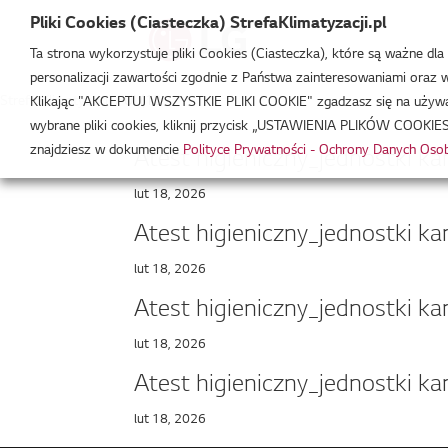
Pliki Cookies (Ciasteczka) StrefaKlimatyzacji.pl
Ta strona wykorzystuje pliki Cookies (Ciasteczka), które są ważne dl
personalizacji zawartości zgodnie z Państwa zainteresowaniami oraz w 
Strefa Klimatyzacji
/
UL(12
Klikając "AKCEPTUJ WSZYSTKIE PLIKI COOKIE" zgadzasz się na używani
wybrane pliki cookies, kliknij przycisk „USTAWIENIA PLIKÓW COOKIES
znajdziesz w dokumencie
Polityce Prywatności - Ochrony Danych Os
Atest higieniczny_jednostki k
lut 18, 2026
Atest higieniczny_jednostki k
lut 18, 2026
Atest higieniczny_jednostki k
lut 18, 2026
Atest higieniczny_jednostki k
lut 18, 2026