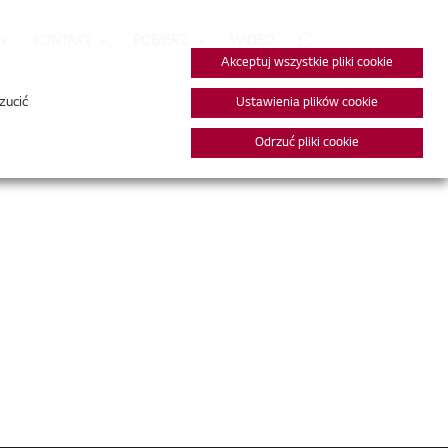
KONTAKT
POBIERZ
WIDEO
Akceptuj wszystkie pliki cookie
zucić
Ustawienia plików cookie
Odrzuć pliki cookie