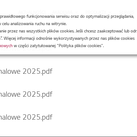
AKTUALNOŚCI
AKADEMIA
PRODUKTY
SERWIS
a prawidłowego funkcjonowania serwisu oraz do optymalizacji przeglądania,
celu analizowania ruchu na witrynie.
e przez nas wszystkich plików cookies. Jeśli chcesz zaakceptować lub odr
”. Więcej informacji odnośnie wykorzystywanych przez nas plików cookies
obowych
w części zatytułowanej "Polityka plików cookies".
analowe 2025.pdf
analowe 2025.pdf
analowe 2025.pdf
analowe 2025.pdf