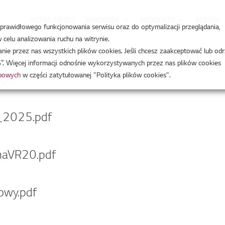
AKTUALNOŚCI
AKADEMIA
PRODUKTY
SERWIS
a prawidłowego funkcjonowania serwisu oraz do optymalizacji przeglądania,
celu analizowania ruchu na witrynie.
e przez nas wszystkich plików cookies. Jeśli chcesz zaakceptować lub odr
”. Więcej informacji odnośnie wykorzystywanych przez nas plików cookies
obowych
w części zatytułowanej "Polityka plików cookies".
OSO
_2025.pdf
maVR20.pdf
owy.pdf