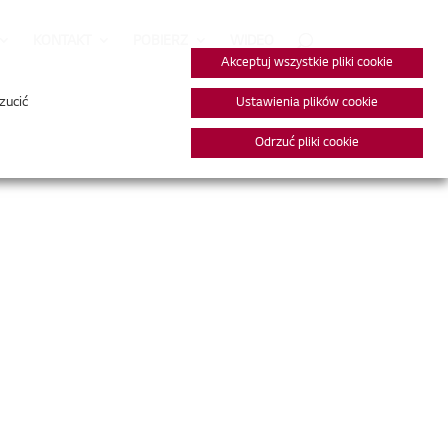
KONTAKT
POBIERZ
WIDEO
Akceptuj wszystkie pliki cookie
zucić
Ustawienia plików cookie
Odrzuć pliki cookie