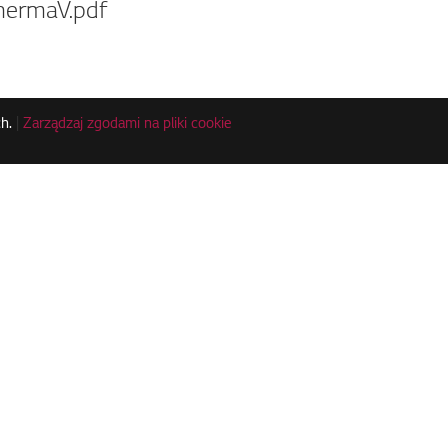
hermaV.pdf
h.
|
Zarządzaj zgodami na pliki cookie