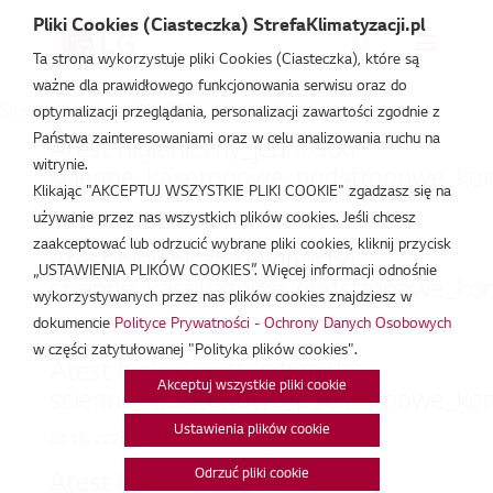
Pliki Cookies (Ciasteczka) StrefaKlimatyzacji.pl
Ta strona wykorzystuje pliki Cookies (Ciasteczka), które są
ważne dla prawidłowego funkcjonowania serwisu oraz do
Strefa Klimatyzacji
/
S(XX)EC
optymalizacji przeglądania, personalizacji zawartości zgodnie z
Państwa zainteresowaniami oraz w celu analizowania ruchu na
Atest higieniczny_jednostki
witrynie.
scienne_kasetonowe_podstropowe_kon
Klikając "AKCEPTUJ WSZYSTKIE PLIKI COOKIE" zgadzasz się na
lut 18, 2026
używanie przez nas wszystkich plików cookies. Jeśli chcesz
zaakceptować lub odrzucić wybrane pliki cookies, kliknij przycisk
Atest higieniczny_jednostki
„USTAWIENIA PLIKÓW COOKIES”. Więcej informacji odnośnie
scienne_kasetonowe_podstropowe_kon
wykorzystywanych przez nas plików cookies znajdziesz w
dokumencie
Polityce Prywatności - Ochrony Danych Osobowych
lut 18, 2026
w części zatytułowanej "Polityka plików cookies".
Atest higieniczny_jednostki
Akceptuj wszystkie pliki cookie
scienne_kasetonowe_podstropowe_kon
Ustawienia plików cookie
lut 18, 2026
Odrzuć pliki cookie
Atest higieniczny_jednostki