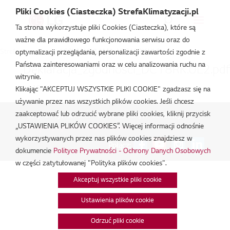
Pliki Cookies (Ciasteczka) StrefaKlimatyzacji.pl
Ta strona wykorzystuje pliki Cookies (Ciasteczka), które są
ważne dla prawidłowego funkcjonowania serwisu oraz do
Strefa Klimatyzacji
/
S3UM18KL1MA / DC18RK.UL2
optymalizacji przeglądania, personalizacji zawartości zgodnie z
Państwa zainteresowaniami oraz w celu analizowania ruchu na
Deklaracja_zgodnosci_DC18RK.UL2.pdf
witrynie.
lut 18, 2026
Klikając "AKCEPTUJ WSZYSTKIE PLIKI COOKIE" zgadzasz się na
używanie przez nas wszystkich plików cookies. Jeśli chcesz
zaakceptować lub odrzucić wybrane pliki cookies, kliknij przycisk
Polityka Prywatności - Ochrona danych osobowych.
|
„USTAWIENIA PLIKÓW COOKIES”. Więcej informacji odnośnie
Zarządzaj zgodami na pliki cookie
wykorzystywanych przez nas plików cookies znajdziesz w
Połącz:
dokumencie
Polityce Prywatności - Ochrony Danych Osobowych
w części zatytułowanej "Polityka plików cookies".
Akceptuj wszystkie pliki cookie
Ustawienia plików cookie
Odrzuć pliki cookie