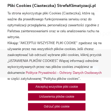
Pliki Cookies (Ciasteczka) StrefaKlimatyzacji.pl
Ta strona wykorzystuje pliki Cookies (Ciasteczka), które są
ważne dla prawidłowego funkcjonowania serwisu oraz do
Strefa Klimatyzacji
/
S3UM012JA2DA / PC012SK.UA3
optymalizacji przeglądania, personalizacji zawartości zgodnie z
Państwa zainteresowaniami oraz w celu analizowania ruchu na
Deklaracja_zgodnosci_PC12SK.UA3.pdf
witrynie.
lut 18, 2026
Klikając "AKCEPTUJ WSZYSTKIE PLIKI COOKIE" zgadzasz się na
używanie przez nas wszystkich plików cookies. Jeśli chcesz
zaakceptować lub odrzucić wybrane pliki cookies, kliknij przycisk
Polityka Prywatności - Ochrona danych osobowych.
|
„USTAWIENIA PLIKÓW COOKIES”. Więcej informacji odnośnie
Zarządzaj zgodami na pliki cookie
wykorzystywanych przez nas plików cookies znajdziesz w
Połącz:
dokumencie
Polityce Prywatności - Ochrony Danych Osobowych
w części zatytułowanej "Polityka plików cookies".
Akceptuj wszystkie pliki cookie
Ustawienia plików cookie
Odrzuć pliki cookie