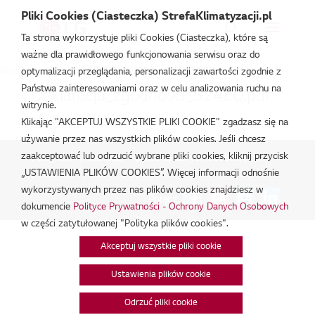
Pliki Cookies (Ciasteczka) StrefaKlimatyzacji.pl
Ta strona wykorzystuje pliki Cookies (Ciasteczka), które są
ważne dla prawidłowego funkcjonowania serwisu oraz do
Strefa Klimatyzacji
/
S3NW24K23BA / S24EQ.NSK
optymalizacji przeglądania, personalizacji zawartości zgodnie z
Państwa zainteresowaniami oraz w celu analizowania ruchu na
Deklaracja_zgodnosci_S24EQ.pdf
witrynie.
lut 18, 2026
Klikając "AKCEPTUJ WSZYSTKIE PLIKI COOKIE" zgadzasz się na
używanie przez nas wszystkich plików cookies. Jeśli chcesz
zaakceptować lub odrzucić wybrane pliki cookies, kliknij przycisk
Polityka Prywatności - Ochrona danych osobowych.
|
„USTAWIENIA PLIKÓW COOKIES”. Więcej informacji odnośnie
Zarządzaj zgodami na pliki cookie
wykorzystywanych przez nas plików cookies znajdziesz w
Połącz:
dokumencie
Polityce Prywatności - Ochrony Danych Osobowych
w części zatytułowanej "Polityka plików cookies".
Akceptuj wszystkie pliki cookie
Ustawienia plików cookie
Odrzuć pliki cookie