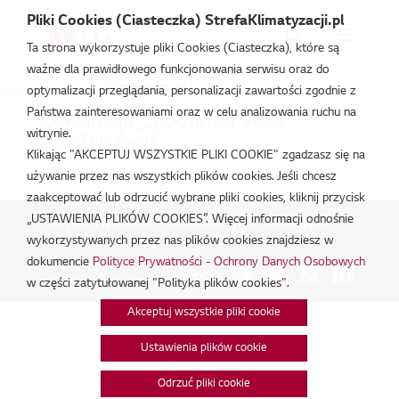
Pliki Cookies (Ciasteczka) StrefaKlimatyzacji.pl
Ta strona wykorzystuje pliki Cookies (Ciasteczka), które są
ważne dla prawidłowego funkcjonowania serwisu oraz do
Strefa Klimatyzacji
/
S3NW09FL46A
optymalizacji przeglądania, personalizacji zawartości zgodnie z
Państwa zainteresowaniami oraz w celu analizowania ruchu na
Deklaracja_zgodnosci_A09-
witrynie.
12FT.NSF.pdf
Klikając "AKCEPTUJ WSZYSTKIE PLIKI COOKIE" zgadzasz się na
lut 18, 2026
używanie przez nas wszystkich plików cookies. Jeśli chcesz
zaakceptować lub odrzucić wybrane pliki cookies, kliknij przycisk
„USTAWIENIA PLIKÓW COOKIES”. Więcej informacji odnośnie
Polityka Prywatności - Ochrona danych osobowych.
|
wykorzystywanych przez nas plików cookies znajdziesz w
Zarządzaj zgodami na pliki cookie
dokumencie
Polityce Prywatności - Ochrony Danych Osobowych
Połącz:
w części zatytułowanej "Polityka plików cookies".
Akceptuj wszystkie pliki cookie
Ustawienia plików cookie
Odrzuć pliki cookie