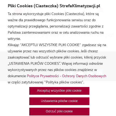
Pliki Cookies (Ciasteczka) StrefaKlimatyzacji.pl
Ta strona wykorzystuje pliki Cookies (Ciasteczka), które są
ważne dla prawidłowego funkcjonowania serwisu oraz do
Strefa Klimatyzacji
/
S3NM09JA2DA / PC09SK.NSJ
optymalizacji przeglądania, personalizacji zawartości zgodnie z
Państwa zainteresowaniami oraz w celu analizowania ruchu na
Deklaracja_zgodnosci_PC09SK.NSJ.pdf
witrynie.
lut 18, 2026
Klikając "AKCEPTUJ WSZYSTKIE PLIKI COOKIE" zgadzasz się na
używanie przez nas wszystkich plików cookies. Jeśli chcesz
zaakceptować lub odrzucić wybrane pliki cookies, kliknij przycisk
Polityka Prywatności - Ochrona danych osobowych.
|
„USTAWIENIA PLIKÓW COOKIES”. Więcej informacji odnośnie
Zarządzaj zgodami na pliki cookie
wykorzystywanych przez nas plików cookies znajdziesz w
Połącz:
dokumencie
Polityce Prywatności - Ochrony Danych Osobowych
w części zatytułowanej "Polityka plików cookies".
Akceptuj wszystkie pliki cookie
Ustawienia plików cookie
Odrzuć pliki cookie