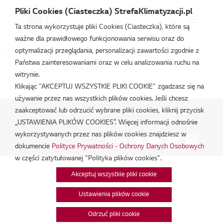
Pliki Cookies (Ciasteczka) StrefaKlimatyzacji.pl
Ta strona wykorzystuje pliki Cookies (Ciasteczka), które są
ważne dla prawidłowego funkcjonowania serwisu oraz do
Strefa Klimatyzacji
/
S24ET.U24
optymalizacji przeglądania, personalizacji zawartości zgodnie z
Państwa zainteresowaniami oraz w celu analizowania ruchu na
S24ET_U24.jpg
witrynie.
lut 18, 2026
Klikając "AKCEPTUJ WSZYSTKIE PLIKI COOKIE" zgadzasz się na
używanie przez nas wszystkich plików cookies. Jeśli chcesz
zaakceptować lub odrzucić wybrane pliki cookies, kliknij przycisk
Polityka Prywatności - Ochrona danych osobowych.
|
„USTAWIENIA PLIKÓW COOKIES”. Więcej informacji odnośnie
Zarządzaj zgodami na pliki cookie
wykorzystywanych przez nas plików cookies znajdziesz w
Połącz:
dokumencie
Polityce Prywatności - Ochrony Danych Osobowych
w części zatytułowanej "Polityka plików cookies".
Akceptuj wszystkie pliki cookie
Ustawienia plików cookie
Odrzuć pliki cookie