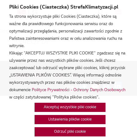
Pliki Cookies (Ciasteczka) StrefaKlimatyzacji.pl
Ta strona wykorzystuje pliki Cookies (Ciasteczka), które są
ważne dla prawidłowego funkcjonowania serwisu oraz do
Strefa Klimatyzacji
/
S24EQ.U24
optymalizacji przeglądania, personalizacji zawartości zgodnie z
Państwa zainteresowaniami oraz w celu analizowania ruchu na
S24EQ.PDF
witrynie.
lut 18, 2026
Klikając "AKCEPTUJ WSZYSTKIE PLIKI COOKIE" zgadzasz się na
używanie przez nas wszystkich plików cookies. Jeśli chcesz
zaakceptować lub odrzucić wybrane pliki cookies, kliknij przycisk
Polityka Prywatności - Ochrona danych osobowych.
|
„USTAWIENIA PLIKÓW COOKIES”. Więcej informacji odnośnie
Zarządzaj zgodami na pliki cookie
wykorzystywanych przez nas plików cookies znajdziesz w
Połącz:
dokumencie
Polityce Prywatności - Ochrony Danych Osobowych
w części zatytułowanej "Polityka plików cookies".
Akceptuj wszystkie pliki cookie
Ustawienia plików cookie
Odrzuć pliki cookie