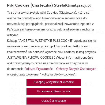
Pliki Cookies (Ciasteczka) StrefaKlimatyzacji.pl
Ta strona wykorzystuje pliki Cookies (Ciasteczka), które są
ważne dla prawidłowego funkcjonowania serwisu oraz do
Strefa Klimatyzacji
/
S18EQ
optymalizacji przeglądania, personalizacji zawartości zgodnie z
Państwa zainteresowaniami oraz w celu analizowania ruchu na
WallMounted_Single_INV_R32_EU_Mar.
witrynie.
lut 20, 2026
Klikając "AKCEPTUJ WSZYSTKIE PLIKI COOKIE" zgadzasz się na
używanie przez nas wszystkich plików cookies. Jeśli chcesz
LG_Indoor_Wall_Mounted_SK_18MBh_E
zaakceptować lub odrzucić wybrane pliki cookies, kliknij przycisk
„USTAWIENIA PLIKÓW COOKIES”. Więcej informacji odnośnie
lut 20, 2026
wykorzystywanych przez nas plików cookies znajdziesz w
LG_Indoor_Wall_Mounted_SK_18MBh_E
dokumencie
Polityce Prywatności - Ochrony Danych Osobowych
w części zatytułowanej "Polityka plików cookies".
lut 20, 2026
Akceptuj wszystkie pliki cookie
[UL2] DC09RQ.UL2, DC12RQ.UL2,
DC18RQ.UL2, PC18SQ.UL2,
Ustawienia plików cookie
SC18EQ.UL2, S18EQ.UL2,
Odrzuć pliki cookie
AC18BQ.UL2, A09FR.UL2,