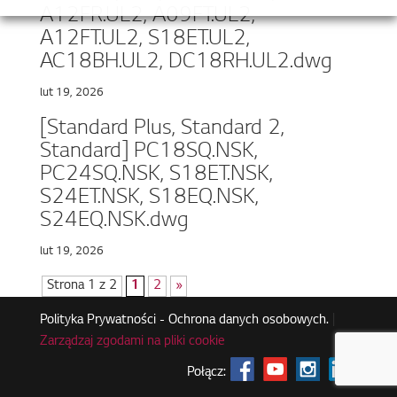
A12FR.UL2, A09FT.UL2,
A12FT.UL2, S18ET.UL2,
AC18BH.UL2, DC18RH.UL2.dwg
lut 19, 2026
[Standard Plus, Standard 2,
Standard] PC18SQ.NSK,
PC24SQ.NSK, S18ET.NSK,
S24ET.NSK, S18EQ.NSK,
S24EQ.NSK.dwg
lut 19, 2026
Strona 1 z 2
1
2
»
Polityka Prywatności - Ochrona danych osobowych.
|
Zarządzaj zgodami na pliki cookie
Połącz: