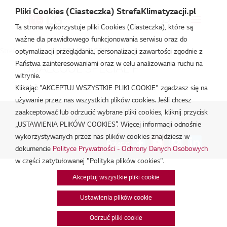
Pliki Cookies (Ciasteczka) StrefaKlimatyzacji.pl
Ta strona wykorzystuje pliki Cookies (Ciasteczka), które są
ważne dla prawidłowego funkcjonowania serwisu oraz do
Strefa Klimatyzacji
/
PZ24EYN.CSK1
optymalizacji przeglądania, personalizacji zawartości zgodnie z
Państwa zainteresowaniami oraz w celu analizowania ruchu na
DUALCOOL SPECIAL P
witrynie.
cze 5, 2026
Klikając "AKCEPTUJ WSZYSTKIE PLIKI COOKIE" zgadzasz się na
używanie przez nas wszystkich plików cookies. Jeśli chcesz
zaakceptować lub odrzucić wybrane pliki cookies, kliknij przycisk
Polityka Prywatności - Ochrona danych osobowych.
|
„USTAWIENIA PLIKÓW COOKIES”. Więcej informacji odnośnie
Zarządzaj zgodami na pliki cookie
wykorzystywanych przez nas plików cookies znajdziesz w
Połącz:
dokumencie
Polityce Prywatności - Ochrony Danych Osobowych
w części zatytułowanej "Polityka plików cookies".
Akceptuj wszystkie pliki cookie
Ustawienia plików cookie
Odrzuć pliki cookie