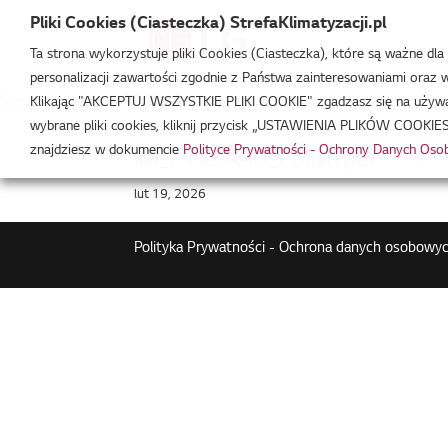
Pliki Cookies (Ciasteczka) StrefaKlimatyzacji.pl
Ta strona wykorzystuje pliki Cookies (Ciasteczka), które są ważne dl
personalizacji zawartości zgodnie z Państwa zainteresowaniami oraz w 
Strefa Klimatyzacji
/
PTVSAA0
Klikając "AKCEPTUJ WSZYSTKIE PLIKI COOKIE" zgadzasz się na używani
wybrane pliki cookies, kliknij przycisk „USTAWIENIA PLIKÓW COOKIES
znajdziesz w dokumencie
Polityce Prywatności - Ochrony Danych Os
IM_PTVSAA0_Polish.pdf
lut 19, 2026
Polityka Prywatności - Ochrona danych osobowyc