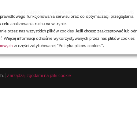
AKTUALNOŚCI
AKADEMIA
PRODUKTY
SERWIS
a prawidłowego funkcjonowania serwisu oraz do optymalizacji przeglądania,
celu analizowania ruchu na witrynie.
e przez nas wszystkich plików cookies. Jeśli chcesz zaakceptować lub odr
”. Więcej informacji odnośnie wykorzystywanych przez nas plików cookies
obowych
w części zatytułowanej "Polityka plików cookies".
h.
|
Zarządzaj zgodami na pliki cookie