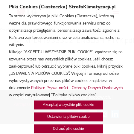
Pliki Cookies (Ciasteczka) StrefaKlimatyzacji.pl
Ta strona wykorzystuje pliki Cookies (Ciasteczka), które są
ważne dla prawidłowego funkcjonowania serwisu oraz do
Strefa Klimatyzacji
/
PTVK420
optymalizacji przeglądania, personalizacji zawartości zgodnie z
Państwa zainteresowaniami oraz w celu analizowania ruchu na
IM_MFL41933302_ENGLISH_PTVK.pd
witrynie.
lut 19, 2026
Klikając "AKCEPTUJ WSZYSTKIE PLIKI COOKIE" zgadzasz się na
używanie przez nas wszystkich plików cookies. Jeśli chcesz
DoC_17LQEU0023D_PTVK410,
zaakceptować lub odrzucić wybrane pliki cookies, kliknij przycisk
PTVK420, PTVK430.pdf
„USTAWIENIA PLIKÓW COOKIES”. Więcej informacji odnośnie
wykorzystywanych przez nas plików cookies znajdziesz w
lut 18, 2026
dokumencie
Polityce Prywatności - Ochrony Danych Osobowych
w części zatytułowanej "Polityka plików cookies".
Polityka Prywatności - Ochrona danych osobowych.
|
Zarządzaj zgodami na pliki cookie
Akceptuj wszystkie pliki cookie
Połącz:
Ustawienia plików cookie
Odrzuć pliki cookie