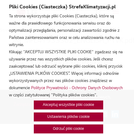
Pliki Cookies (Ciasteczka) StrefaKlimatyzacji.pl
Ta strona wykorzystuje pliki Cookies (Ciasteczka), które są
ważne dla prawidłowego funkcjonowania serwisu oraz do
Strefa Klimatyzacji
/
PTVK410
optymalizacji przeglądania, personalizacji zawartości zgodnie z
Państwa zainteresowaniami oraz w celu analizowania ruchu na
IM_MFL41933302_ENGLISH_PTVK.pd
witrynie.
lut 19, 2026
Klikając "AKCEPTUJ WSZYSTKIE PLIKI COOKIE" zgadzasz się na
używanie przez nas wszystkich plików cookies. Jeśli chcesz
DoC_17LQEU0023D_PTVK410,
zaakceptować lub odrzucić wybrane pliki cookies, kliknij przycisk
PTVK420, PTVK430.pdf
„USTAWIENIA PLIKÓW COOKIES”. Więcej informacji odnośnie
wykorzystywanych przez nas plików cookies znajdziesz w
lut 18, 2026
dokumencie
Polityce Prywatności - Ochrony Danych Osobowych
w części zatytułowanej "Polityka plików cookies".
Polityka Prywatności - Ochrona danych osobowych.
|
Zarządzaj zgodami na pliki cookie
Akceptuj wszystkie pliki cookie
Połącz:
Ustawienia plików cookie
Odrzuć pliki cookie