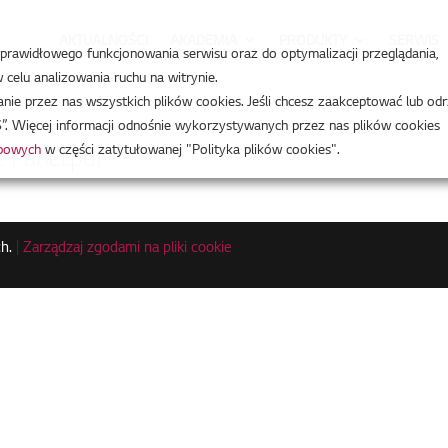
AKTUALNOŚCI
AKADEMIA
PRODUKTY
SERWIS
a prawidłowego funkcjonowania serwisu oraz do optymalizacji przeglądania,
celu analizowania ruchu na witrynie.
e przez nas wszystkich plików cookies. Jeśli chcesz zaakceptować lub odr
”. Więcej informacji odnośnie wykorzystywanych przez nas plików cookies
obowych
w części zatytułowanej "Polityka plików cookies".
Panel.pdf
h.
|
Zarządzaj zgodami na pliki cookie