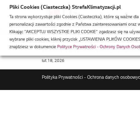
Pliki Cookies (Ciasteczka) StrefaKlimatyzacji.pl
Ta strona wykorzystuje pliki Cookies (Ciasteczka), które są ważne dl
personalizacji zawartości zgodnie z Państwa zainteresowaniami oraz w 
Strefa Klimatyzacji
/
PT-UMC1
Klikając "AKCEPTUJ WSZYSTKIE PLIKI COOKIE" zgadzasz się na używani
wybrane pliki cookies, kliknij przycisk „USTAWIENIA PLIKÓW COOKIES
znajdziesz w dokumencie
Polityce Prywatności - Ochrony Danych Os
DoC_17LQEU0020D_Cassette 
lut 18, 2026
Polityka Prywatności - Ochrona danych osobowyc