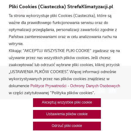
Pliki Cookies (Ciasteczka) StrefaKlimatyzacji.pl
Ta strona wykorzystuje pliki Cookies (Ciasteczka), które są
ważne dla prawidłowego funkcjonowania serwisu oraz do
Strefa Klimatyzacji
/
PRVT980
optymalizacji przeglądania, personalizacji zawartości zgodnie z
Państwa zainteresowaniami oraz w celu analizowania ruchu na
DoC_17LQEU0012D_PRVT120,
witrynie.
PRVT780, PRVT980.pdf
Klikając "AKCEPTUJ WSZYSTKIE PLIKI COOKIE" zgadzasz się na
lut 18, 2026
używanie przez nas wszystkich plików cookies. Jeśli chcesz
zaakceptować lub odrzucić wybrane pliki cookies, kliknij przycisk
„USTAWIENIA PLIKÓW COOKIES”. Więcej informacji odnośnie
Polityka Prywatności - Ochrona danych osobowych.
|
wykorzystywanych przez nas plików cookies znajdziesz w
Zarządzaj zgodami na pliki cookie
dokumencie
Polityce Prywatności - Ochrony Danych Osobowych
Połącz:
w części zatytułowanej "Polityka plików cookies".
Akceptuj wszystkie pliki cookie
Ustawienia plików cookie
Odrzuć pliki cookie