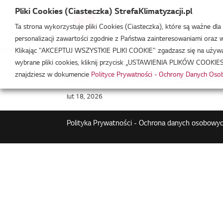
Pliki Cookies (Ciasteczka) StrefaKlimatyzacji.pl
Ta strona wykorzystuje pliki Cookies (Ciasteczka), które są ważne dl
personalizacji zawartości zgodnie z Państwa zainteresowaniami oraz w 
Strefa Klimatyzacji
/
PRPRLK594A0
Klikając "AKCEPTUJ WSZYSTKIE PLIKI COOKIE" zgadzasz się na używani
wybrane pliki cookies, kliknij przycisk „USTAWIENIA PLIKÓW COOKIES
znajdziesz w dokumencie
Polityce Prywatności - Ochrony Danych Os
DoC_PRLK396A0_PRLK594A0
lut 18, 2026
Polityka Prywatności - Ochrona danych osobowyc