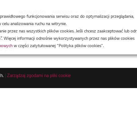
AKTUALNOŚCI
AKADEMIA
PRODUKTY
SERWIS
a prawidłowego funkcjonowania serwisu oraz do optymalizacji przeglądania,
celu analizowania ruchu na witrynie.
e przez nas wszystkich plików cookies. Jeśli chcesz zaakceptować lub odr
”. Więcej informacji odnośnie wykorzystywanych przez nas plików cookies
obowych
w części zatytułowanej "Polityka plików cookies".
.pdf
h.
|
Zarządzaj zgodami na pliki cookie