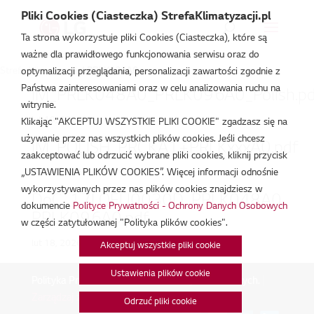
Pliki Cookies (Ciasteczka) StrefaKlimatyzacji.pl
Ta strona wykorzystuje pliki Cookies (Ciasteczka), które są
ważne dla prawidłowego funkcjonowania serwisu oraz do
Strefa Klimatyzacji
/
PRLK096A0
optymalizacji przeglądania, personalizacji zawartości zgodnie z
Państwa zainteresowaniami oraz w celu analizowania ruchu na
IM_PRLK048A0_PRLK096A0_Polish.pd
witrynie.
lut 19, 2026
Klikając "AKCEPTUJ WSZYSTKIE PLIKI COOKIE" zgadzasz się na
używanie przez nas wszystkich plików cookies. Jeśli chcesz
IM_POLISH_PRCKA1+PRLKxxxA0.pdf
zaakceptować lub odrzucić wybrane pliki cookies, kliknij przycisk
„USTAWIENIA PLIKÓW COOKIES”. Więcej informacji odnośnie
lut 19, 2026
wykorzystywanych przez nas plików cookies znajdziesz w
DoC_17LQEU0030D_PRLK048A0,
dokumencie
Polityce Prywatności - Ochrony Danych Osobowych
PRLK096A0.pdf
w części zatytułowanej "Polityka plików cookies".
lut 18, 2026
Akceptuj wszystkie pliki cookie
Ustawienia plików cookie
Polityka Prywatności - Ochrona danych osobowych.
|
Zarządzaj zgodami na pliki cookie
Odrzuć pliki cookie