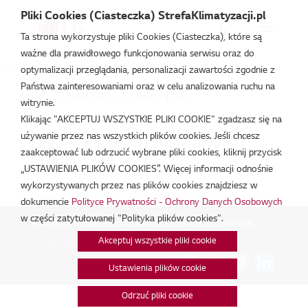
Pliki Cookies (Ciasteczka) StrefaKlimatyzacji.pl
Ta strona wykorzystuje pliki Cookies (Ciasteczka), które są
ważne dla prawidłowego funkcjonowania serwisu oraz do
Strefa Klimatyzacji
/
PRARS1
optymalizacji przeglądania, personalizacji zawartości zgodnie z
Państwa zainteresowaniami oraz w celu analizowania ruchu na
IM_PRARS1_Polish.pdf
witrynie.
lut 19, 2026
Klikając "AKCEPTUJ WSZYSTKIE PLIKI COOKIE" zgadzasz się na
używanie przez nas wszystkich plików cookies. Jeśli chcesz
DoC_17LQEU0009D_PRARH1,
zaakceptować lub odrzucić wybrane pliki cookies, kliknij przycisk
PRARS1.pdf
„USTAWIENIA PLIKÓW COOKIES”. Więcej informacji odnośnie
wykorzystywanych przez nas plików cookies znajdziesz w
lut 18, 2026
dokumencie
Polityce Prywatności - Ochrony Danych Osobowych
w części zatytułowanej "Polityka plików cookies".
Polityka Prywatności - Ochrona danych osobowych.
|
Zarządzaj zgodami na pliki cookie
Akceptuj wszystkie pliki cookie
Połącz:
Ustawienia plików cookie
Odrzuć pliki cookie